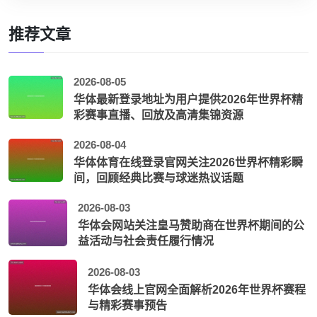
推荐文章
2026-08-05
华体最新登录地址为用户提供2026年世界杯精
彩赛事直播、回放及高清集锦资源
2026-08-04
华体体育在线登录官网关注2026世界杯精彩瞬
间，回顾经典比赛与球迷热议话题
2026-08-03
华体会网站关注皇马赞助商在世界杯期间的公
益活动与社会责任履行情况
2026-08-03
华体会线上官网全面解析2026年世界杯赛程
与精彩赛事预告