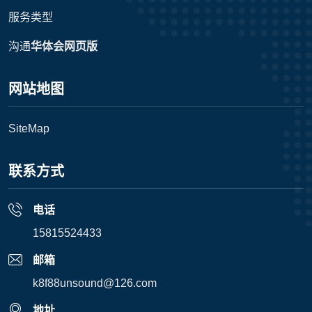
服务类型
沟通
华体会网页版
网站地图
SiteMap
联系方式
电话
15815524433
邮箱
k8f88unsound@126.com
地址