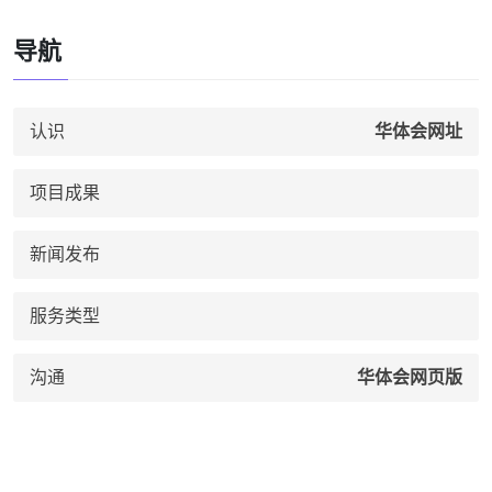
导航
认识
华体会网址
项目成果
新闻发布
服务类型
沟通
华体会网页版