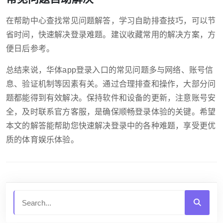
在帮助中心查找常见问题解答，学习自助排查技巧，可以节
省时间，快速解决登录难题。建议收藏常用的解决方案，方
便日后参考。
总结来说，华体app登录入口的常见问题多与网络、账号信
息、验证机制等因素有关。通过合理排查和操作，大部分问
题都能得到有效解决。保持软件和设备的更新，注意账号安
全，及时联系官方客服，是确保顺畅登录体验的关键。希望
本文的解答能帮助您快速解决登录中的各种难题，享受更优
质的体育娱乐体验。