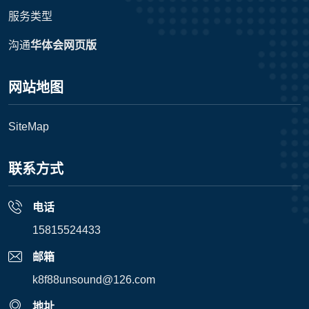
服务类型
沟通
华体会网页版
网站地图
SiteMap
联系方式
电话
15815524433
邮箱
k8f88unsound@126.com
地址