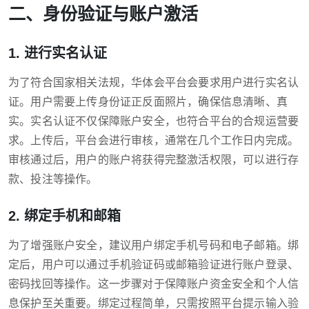
二、身份验证与账户激活
1. 进行实名认证
为了符合国家相关法规，华体会平台会要求用户进行实名认
证。用户需要上传身份证正反面照片，确保信息清晰、真
实。实名认证不仅保障账户安全，也符合平台的合规运营要
求。上传后，平台会进行审核，通常在几个工作日内完成。
审核通过后，用户的账户将获得完整激活权限，可以进行存
款、投注等操作。
2. 绑定手机和邮箱
为了增强账户安全，建议用户绑定手机号码和电子邮箱。绑
定后，用户可以通过手机验证码或邮箱验证进行账户登录、
密码找回等操作。这一步骤对于保障账户资金安全和个人信
息保护至关重要。绑定过程简单，只需按照平台提示输入验