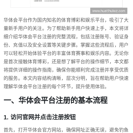
华体会平台作为国内知名的体育博彩和娱乐平台，吸引了大
量新手用户的关注。为了帮助新手用户快速上手，本文将详
细介绍华体会平台注册的完整流程，包括注册账号、验证身
份、充值以及安全设置等关键步骤。掌握这些流程后，用户
可以轻松开始体验平台的丰富体育赛事和娱乐内容。无论你
是首次接触体育博彩，还是想了解平台的操作细节，本文都
将提供详细的操作指南，确保你能顺利完成注册并享受优质
的服务。本文内容结构清晰，层次分明，旨在帮助用户快速
理解华体会平台注册的每个环节，提升使用体验。
一、华体会平台注册的基本流程
1. 访问官网并点击注册按钮
首先，打开华体会官方网站，确保网址正确无误，避免钓鱼