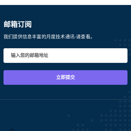
邮箱订阅
我们提供信息丰富的月度技术通讯-请查看。
立即提交