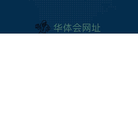
华体会网址|华体会网页版 - (中国)安庆市华体
址控股有限公司欢迎您，一起来感受华体会线
登陆带来的快乐！欢迎来到华体会网址和我们
起体验华体会网页版、华体会官方入口最优质
在线服务！！！