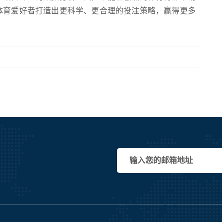
体育爱好者打造出更科学、更合理的投注策略，赢得更多