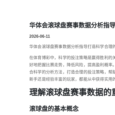
华体会滚球盘赛事数据分析指
2026-06-11
华体会滚球盘赛事数据分析指导打造科学合理
在体育博彩中，科学的投注策略是赢得胜利的
好地把握比赛走势，降低风险，提高盈利概率
合科学的分析方法，打造合理的投注策略，帮
新手还是经验丰富的玩家，都能从中获得实用
理解滚球盘赛事数据的
滚球盘的基本概念