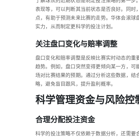
了解球队的近期状态是制定投注策略的第一步
表现等，可以判断其当前状态是否良好。同时
点，有助于预测未来比赛的走势。华体会滚球
实力，从而制定更科学的投注计划。
关注盘口变化与赔率调整
盘口变化和赔率调整是反映比赛实时动态的重
趋势。例如，盘口突然变得更倾向某一方，可
场对比赛结果的预期。通过分析这些数据，结
略，避免盲目跟风，提升盈利概率。
科学管理资金与风险控
合理分配投注资金
科学的投注策略不仅依赖于数据分析，还需要