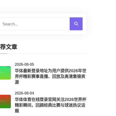
荐文章
2026-08-05
华体最新登录地址为用户提供2026年世
界杯精彩赛事直播、回放及高清集锦资
源
2026-08-04
华体体育在线登录官网关注2026世界杯
精彩瞬间，回顾经典比赛与球迷热议话
题